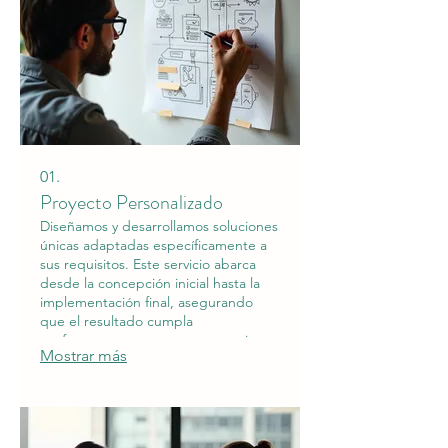
01.
Proyecto Personalizado
Diseñamos y desarrollamos soluciones
únicas adaptadas específicamente a
sus requisitos. Este servicio abarca
desde la concepción inicial hasta la
implementación final, asegurando
que el resultado cumpla
perfectamente con sus expectativas y
Mostrar más
objetivos. Trabajamos estrechamente
con usted para dar vida a sus ideas
más ambiciosas y complejas. Obtenga
una solución a medida que lo distinga
de la competencia.