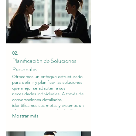
02.
Planificación de Soluciones
Personales
Ofrecemos un enfoque estructurado
para definir y planificar las soluciones
que mejor se adapten a sus
necesidades individuales. A través de
conversaciones detalladas,
identificamos sus metas y creamos un
plan de acción personalizado. Este
Mostrar más
servicio asegura que cada paso esté
alineado con su visión y necesidades
específicas. Transforme sus
aspiraciones en un plan concreto y